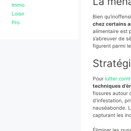
La mena
Immo
Loisir
Bien qu’inoffens
Pro
chez certains 
alimentaire est 
s’abreuver de sè
figurent parmi le
Stratégi
Pour
lutter cont
techniques d’é
fissures autour 
d’infestation, pr
nauséabonde. L’u
capturant les ind
Éliminer les pun