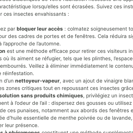
ctéristique lorsqu’elles sont écrasées. Suivez ces inst
ur ces insectes envahissants :
ez par
bloquer leur accès
: colmatez soigneusement tou
ur des cadres de portes et de fenêtres. Cela réduira si
à l’approche de l’automne.
ion
est une méthode efficace pour retirer ces visiteurs 
s où ils aiment se réfugier, tels que les plinthes, l’espac
embourrés. Veillez à éliminer immédiatement le contenu
 réinfestation.
on d’un
nettoyeur-vapeur
, avec un ajout de vinaigre bla
es zones critiques tout en repoussant ces insectes grâce
solution sans produits chimiques
, privilégiez un inse
nt à l’odeur de l’ail : dispersez des gousses ou utilisez
 de ces punaises, notamment aux abords des fenêtres e
e d’huile essentielle de menthe poivrée ou de lavande,
r leur présence.
es à phéromones
constituent une méthode supplémentair