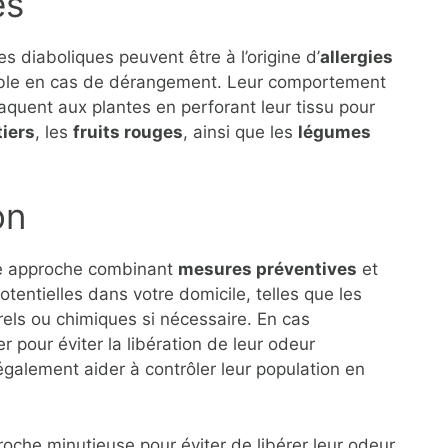
es
s diaboliques peuvent être à l’origine d’
allergies
ble en cas de dérangement. Leur comportement
taquent aux plantes en perforant leur tissu pour
tiers
, les
fruits rouges
, ainsi que les
légumes
on
une approche combinant
mesures préventives
et
otentielles dans votre domicile, telles que les
urels ou chimiques si nécessaire. En cas
er pour éviter la libération de leur odeur
galement aider à contrôler leur population en
roche minutieuse pour éviter de libérer leur odeur