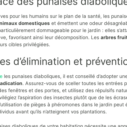
ce des punaises diaboliqu
ives pour les humains sur le plan de la santé, les punaise
animaux domestiques
et émettent une odeur désagréa
particulièrement dommageable pour le jardin : elles s’at
ve, favorisant ainsi leur décomposition. Les
arbres frui
urs cibles privilégiées.
es d’élimination et préventi
re
les punaises diaboliques, il est conseillé d’adopter 
radication
. Assurez-vous de sceller toutes les entrées p
des fenêtres et des portes, et utilisez des répulsifs nat
ivilégiez l’aspiration des insectes plutôt que de les écras
tilisation de pièges à phéromones dans le jardin peut é
ividus avant qu’ils n’atteignent vos plantations.
aises diaboliques de votre habitation nécessite une app