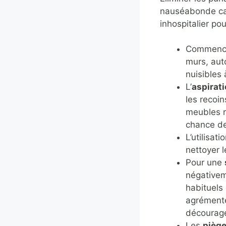
nauséabonde cara
inhospitalier po
Commenc
murs, auto
nuisibles 
L’
aspirat
les recoin
meubles r
chance de
L’utilisati
nettoyer l
Pour une
négativeme
habituels
agrémenté
décourage
Les
pièg